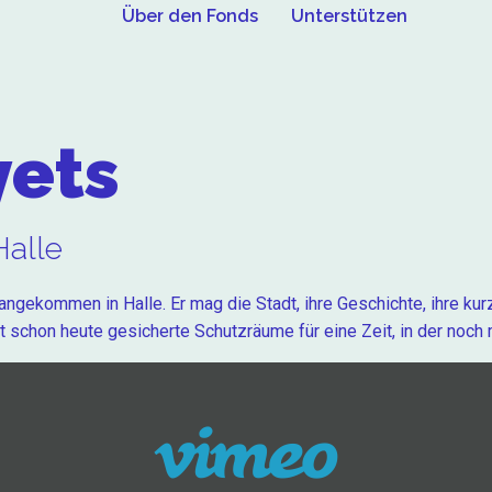
Über den Fonds
Unterstützen
yets
Halle
 angekommen in Halle. Er mag die Stadt, ihre Geschichte, ihre kurz
t schon heute gesicherte Schutzräume für eine Zeit, in der noc