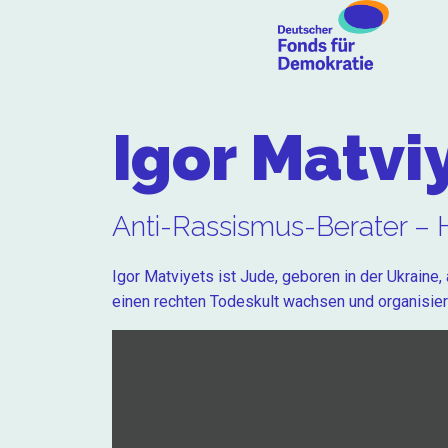
Igor Matvi
Anti-Rassismus-Berater – 
Igor Matviyets ist Jude, geboren in der Ukraine,
einen rechten Todeskult wachsen und organisier