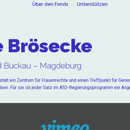
Über den Fonds
Unterstützen
e Brösecke
ad Buckau – Magdeburg
talt ein Zentrum für Frauenrechte und einen Treffpunkt für Gene
ben. Für sie ist jeder Satz im AfD-Regierungsprogramm ein Angri